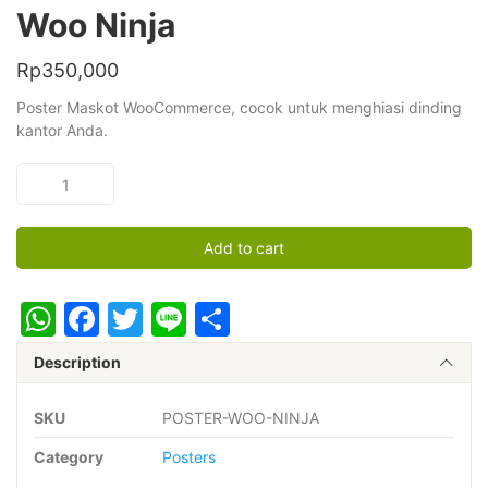
Woo Ninja
Rp
350,000
Poster Maskot WooCommerce, cocok untuk menghiasi dinding
kantor Anda.
Woo
Ninja
quantity
Add to cart
WhatsApp
Facebook
Twitter
Line
Share
Description
SKU
POSTER-WOO-NINJA
Category
Posters