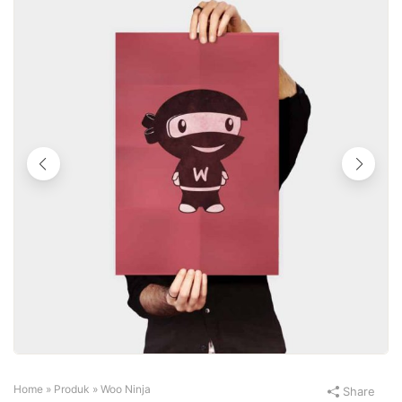
Home
»
Produk
»
Woo Ninja
Share