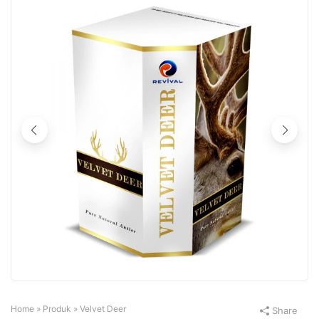
Home
»
Produk
»
Velvet Deer
Share