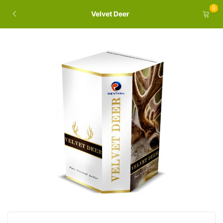
0
Velvet Deer