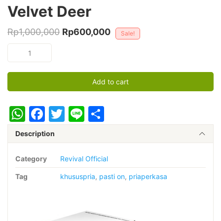
Velvet Deer
Original
Current
Rp
1,000,000
Rp
600,000
Sale!
price
price
Velvet
was:
is:
Deer
quantity
Rp1,000,000.
Rp600,000.
Add to cart
WhatsApp
Facebook
Twitter
Line
Share
Description
Category
Revival Official
Tag
khususpria
,
pasti on
,
priaperkasa