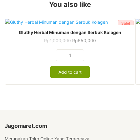
You also like
Sale!
Gluthy Herbal Minuman dengan Serbuk Kolagen
Original
Current
Rp
1,000,000
Rp
650,000
price
price
was:
is:
Gluthy
Rp1,000,000.
Rp650,000.
Herbal
Minuman
Add to cart
dengan
Serbuk
Kolagen
quantity
Jagomaret.com
Merupakan Toko Online Yang Terpercaya.