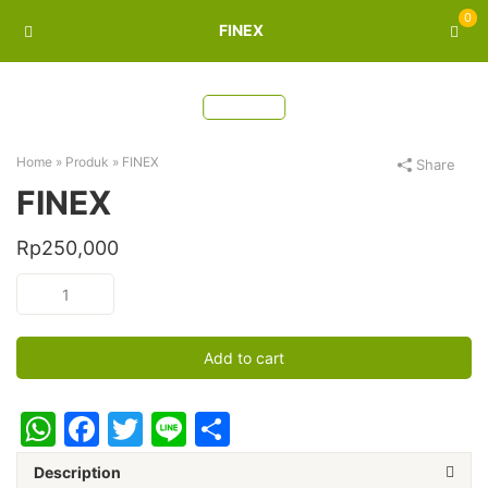
0
FINEX
Home
»
Produk
»
FINEX
Share
FINEX
Rp
250,000
FINEX
quantity
Add to cart
WhatsApp
Facebook
Twitter
Line
Share
Description