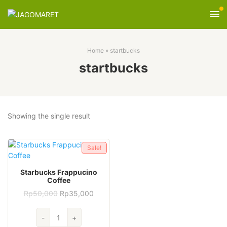
Home
»
startbucks
startbucks
Showing the single result
Sale!
Starbucks Frappucino
Coffee
Original
Current
Rp
50,000
Rp
35,000
price
price
was:
is:
Starbucks
Rp50,000.
Rp35,000.
-
+
Frappucino