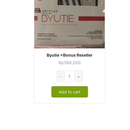
Byutie +Bonus Reseller
Rp
388,000
Byutie
-
+
+Bonus
Reseller
Add to cart
quantity