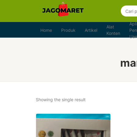
Apli
Alat
Home
Produk
Artikel
Pen
Konten
Ua
man
Showing the single result