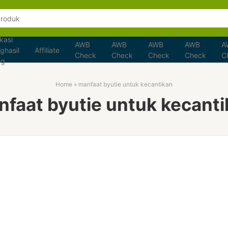
kasi
AWB
AWB
AWB
AWB
A
ghasil
Affiliate
Check
Check
Check
Check
C
ng
Home
»
manfaat byutie untuk kecantikan
faat byutie untuk kecant