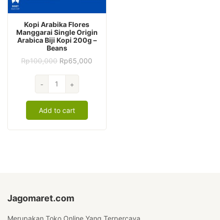
Kopi Arabika Flores
Manggarai Single Origin
Arabica Biji Kopi 200g –
Beans
Original
Current
Rp
100,000
Rp
65,000
price
price
was:
is:
Kopi
Rp100,000.
Rp65,000.
-
+
Arabika
Flores
Add to cart
Manggarai
Single
Origin
Arabica
Biji
Kopi
200g
-
Beans
Jagomaret.com
quantity
Merupakan Toko Online Yang Terpercaya.