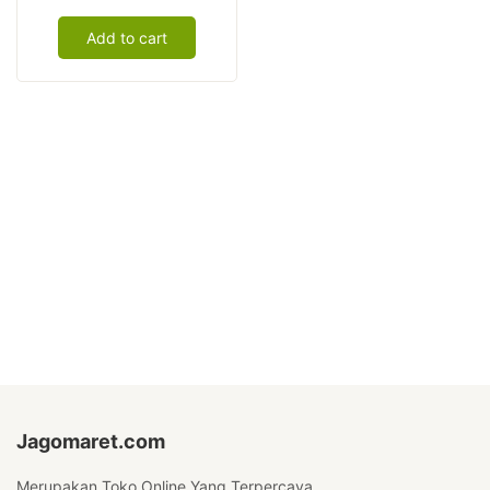
Jati
Add to cart
-
Single
Set,
Normal
quantity
Jagomaret.com
Merupakan Toko Online Yang Terpercaya.