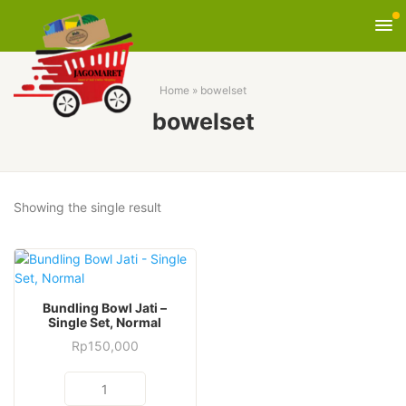
Home
»
bowelset
bowelset
Showing the single result
Bundling Bowl Jati –
Single Set, Normal
Rp
150,000
Bundling
Bowl