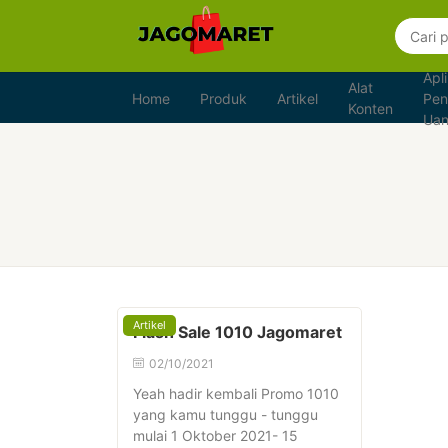
Apli
Alat
Home
Produk
Artikel
Pen
Konten
Ua
Artikel
Flash Sale 1010 Jagomaret
02/10/2021
Yeah hadir kembali Promo 1010
yang kamu tunggu - tunggu
mulai 1 Oktober 2021- 15