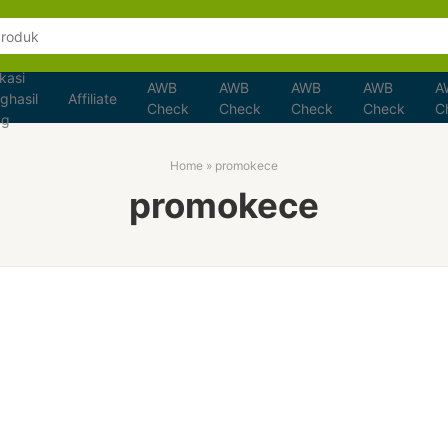
kasi
AWB
AWB
AWB
AWB
A
ghasil
Affiliate
Check
Check
Check
Check
C
ng
Home
»
promokece
promokece