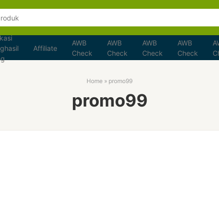
kasi
AWB
AWB
AWB
AWB
A
ghasil
Affiliate
Check
Check
Check
Check
C
ng
Home
»
promo99
promo99