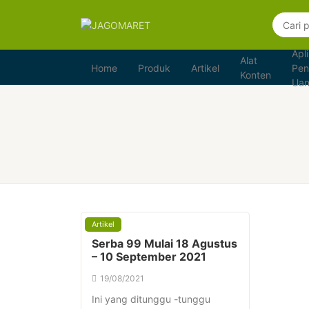
Apli
Alat
Home
Produk
Artikel
Pen
Konten
Ua
Artikel
Serba 99 Mulai 18 Agustus
– 10 September 2021
19/08/2021
Ini yang ditunggu -tunggu