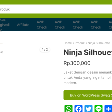
kasi
AWB
AWB
AWB
AWB
A
ghasil
Affiliate
Check
Check
Check
Check
C
ng
Home
»
Produk
»
Ninja Silhouette
1
/
2
Ninja Silhoue
Rp
300,000
Jaket dengan desain menari
untuk Anda yang ingin tampi
modern.
Buy on WordPress Swag 
WhatsApp
Facebo
Twitt
Li