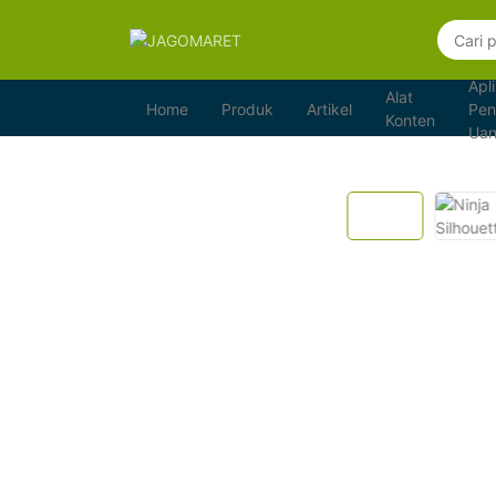
Apli
Alat
Home
Produk
Artikel
Pen
Konten
Ua